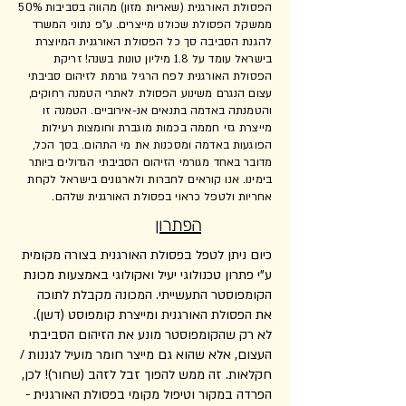
הפסולת האורגנית (שאריות מזון) מהווה בסביבות 50%
ממשקל הפסולת שכולנו מייצרים. ע"פ נתוני המשרד
להגנת הסביבה סך כל הפסולת האורגנית המיוצרת
בישראל עומד על 1.8 מיליון טונות בשנה! זריקת
הפסולת האורגנית לפח הרגיל גורמת לזיהום סביבתי
עצום הנגרם משינוע הפסולת לאתרי הטמנה רחוקים,
והטמנתה באדמה בתנאים אנ-אירוביים. הטמנה זו
מייצרת גזי חממה בכמות מוגברת וחומצות רעילות
הפוגעות באדמה ומסכנות את מי התהום. בסך הכל,
מדובר באחד מגורמי הזיהום הסביבתי הגדולים ביותר
בימינו. אנו קוראים לחברות ולארגונים בישראל לקחת
אחריות ולטפל כראוי בפסולת האורגנית שלהם.
הפתרון
כיום ניתן לטפל בפסולת האורגנית בצורה מקומית
ע"י פתרון טכנולוגי יעיל ואקולוגי באמצעות מכונת
הקומפוסטר התעשייתי. המכונה מקבלת לתוכה
את הפסולת האורגנית ומייצרת קומפוסט (דשן).
לא רק שהקומפוסטר מונע את הזיהום הסביבתי
העצום, אלא שהוא גם מייצר חומר מועיל לגננות /
חקלאות. זה ממש להפוך זבל לזהב (שחור)! לכן,
הפרדה במקור וטיפול מקומי בפסולת האורגנית -