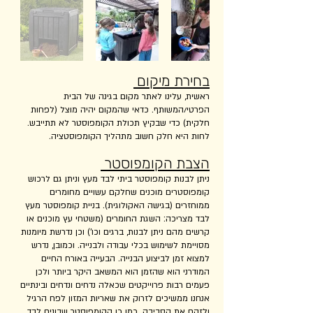
בחירת מיקום
ראשית, עלינו לאתר מקום בגינה של הבית
הפרטי/המשותף. כדאי שהמקום יהיה מוצל (לפחות
חלקית) כדי שבקיץ תכולת הקומפוסטר לא תתייבש.
לחות היא חלק חשוב מתהליך הקומפוסטציה.
הצבת הקומפוסטר
ניתן לבנות קומפוסטר ביתי לבד מעץ וניתן גם לרכוש
קומפוסטרים מוכנים שחלקם עשויים מחומרים
ממוחזרים (בגישה האקולוגית). בניית קומפוסטר מעץ
לבד מצריכה: השגת החומרים (משטחי עץ מוכנים או
קרשים מהם ניתן לבנות, ברגים וכו') וכן נדרשת מיומנות
מסויימת לשימוש בכלי עבודה ולבנייה. וכמובן, נדרש
למצוא זמן לביצוע הבנייה. הבעייה באורח החיים
המודרני הוא שהזמן הוא המשאב היקר ביותר ולכן
פעמים רבות פרוייקטים שכאלה נדחים ונדחים ובינתיים
אנחנו ממשיכים לזרוק את שאריות המזון לפח הרגיל
ולזהם את הסביבה. כמו כן הקומפוסטר שבונים לבד