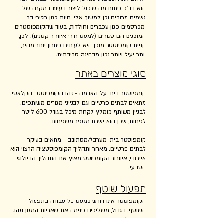
הוא בד"כ פתוח מה שיכול ליצור בעיות במקרה של
גשמים מרובים וכן למשוך אליו חיות כגון חזירי בר
ומכרסמים כגון עכברים וחולדות, בעוד שהקומפוסטרים
המוכנים הם סגורים (למעט חורי איוורור קטנים). לכן,
קניית קומפוסטר מוכן היא לעיתים פתרון יותר מהיר,
יותר יעיל ויותר נכון מבחינה סביבתית.
סוגי מוצרים באתר
קומפוסטר ביתי על האדמה - זהו הקומפוסטר הקלאסי.
מתאים לבתים פרטיים וגם לבנייני מגורים משותפים.
לבניין משותף מומלץ לקחת מיכל בגודל 600 ליטר
לפחות, שכן הוא ישרת מספר משפחות.
קומפוסטר ביתי מערבל/מסתובב - מתאים בעיקר
לבתים פרטיים. מאחר ותהליך הקומפוסטציה הרצוי הוא
איירובי, איוורור הקומפוסט מאיץ את התהליך הביולוגי
הטבעי.
תפעול שוטף
הקומפוסטר אינו דורש כמעט כל עבודה בתפעול
השוטף. בגדול, משליכים פנימה את שאריות המזון וזהו.