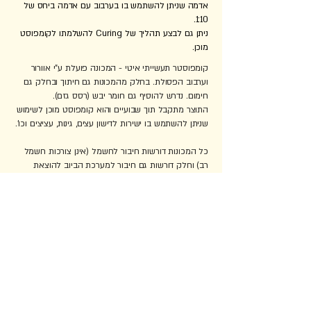
אדמה שניתן להשתמש בו בערבוב עם אדמה ביחס של
1:10.
ניתן גם לבצע תהליך של Curing להשלמתו לקומפוסט
מוכן.
קומפוסטר תעשייתי איטי - המכונה פועלת ע"י אוורור
וערבוב הפסולת. בחלק מהמכונות גם חיתוך ובחלק גם
חימום. נדרש להוסיף גם חומר יבש (רסס גזם).
התוצר מתקבל תוך שבועיים והוא קומפוסט מוכן לשימוש
שניתן להשתמש בו ישירות לדישון עצים, גינות, עציצים וכו'.
כל המכונות דורשות חיבור לחשמל (אינן צורכות חשמל
רב) וחלק דורשות גם חיבור למערכת הביוב להוצאת
נוזלים עודפים כחלק מהתהליך.