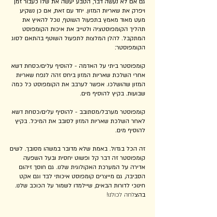
גם אם לא נעשה דבר, הטבע יעשה את שלו כעבור זמן
ויפרק את שאריות המזון. יחד עם זאת, אם כן נשקיע
מעט מאוד מאמץ בתפעול השוטף, נוכל להאיץ את
תהליך הקומפוסטציה ולטייב את איכות הקומפוסט
המתקבל. להלן המלצות לתפעול השוטף בהתאם לסוג
הקומפוסטר:
קומפוסטר ביתי על האדמה - להוסיף עלים/כסחת דשא
אחרי השלכת שאריות המזון ביחס זהה לנפח שאריות
המזון שהושלכו. אפשר לערבב את הקומפוסט כל כמה
שבועות. בקיץ להוסיף מים.
קומפוסטר מערבל/מסתובב - להוסיף עלים/כסחת דשא
לאחר השלכת שאריות המזון לסובב את המיכל. בקיץ
להוסיף מים.
זה הכל בגדול. באמת שלא מדובר במשהו מסובך. לשים
קומפוסטר זה דבר קל ופשוט יחסית ובעל השפעה
אדירה על המערכת האקולוגית שלנו. גם חוסך זיהום
הסביבה, גם מייצרים קומפוסט איכותי לבד וגם אקט
חינוכי לדורות הבאים, שיילמדו לשמור על הכוכב שלנו.
בהצ
לחה לכולנו!