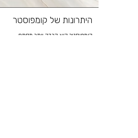
היתרונות של קומפוסטר
קומפוסטר הוא הרבה יותר מסתם
פתרון לשאריות המזון הוא דרך חכמה
להפוך משהו שנחשב לבעיה למשאב
שימושי. במקום לזרוק שאריות מזון
לפח, אפשר להפוך אותן לדשן טבעי
שמעשיר את האדמה ותורם לצמיחה
בריאה של צמחים. מעבר לכך,
קומפוסטינג עוזר להפחית את כמות
האשפה הביתית, לחסוך בהוצאות על
דשנים, ולצמצם את הפגיעה בסביבה.