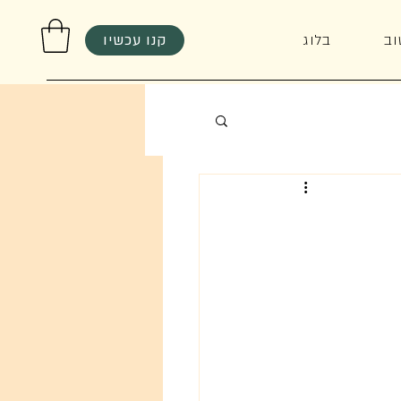
קנו עכשיו
וב
בלוג